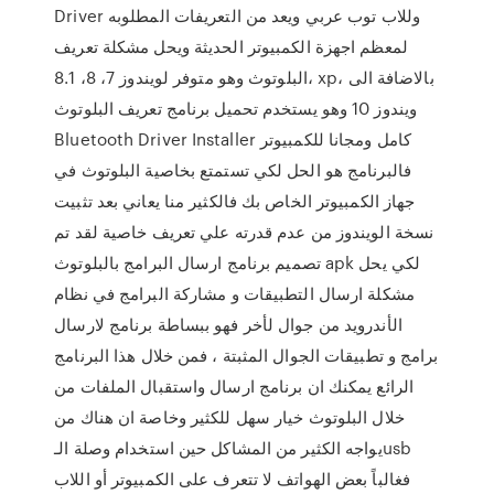
Driver وللاب توب عربي ويعد من التعريفات المطلوبه
لمعظم اجهزة الكمبيوتر الحديثة ويحل مشكلة تعريف
البلوتوث وهو متوفر لويندوز 7، 8، 8.1، xp، بالاضافة الى
ويندوز 10 وهو يستخدم تحميل برنامج تعريف البلوتوث
Bluetooth Driver Installer كامل ومجانا للكمبيوتر
فالبرنامج هو الحل لكي تستمتع بخاصية البلوتوث في
جهاز الكمبيوتر الخاص بك فالكثير منا يعاني بعد تثبيت
نسخة الويندوز من عدم قدرته علي تعريف خاصية لقد تم
تصميم برنامج ارسال البرامج بالبلوتوث apk لكي يحل
مشكلة ارسال التطبيقات و مشاركة البرامج في نظام
الأندرويد من جوال لأخر فهو ببساطة برنامج لارسال
برامج و تطبيقات الجوال المثبتة ، فمن خلال هذا البرنامج
الرائع يمكنك ان برنامج ارسال واستقبال الملفات من
خلال البلوتوث خيار سهل للكثير وخاصة ان هناك من
يواجه الكثير من المشاكل حين استخدام وصلة الـusb
فغالباً بعض الهواتف لا تتعرف على الكمبيوتر أو اللاب