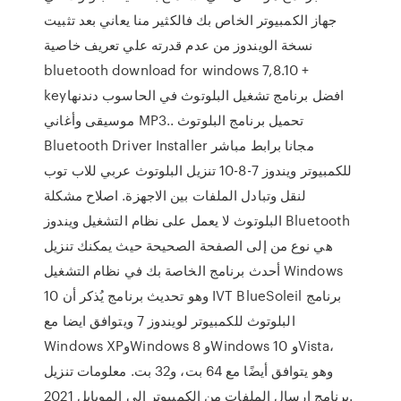
جهاز الكمبيوتر الخاص بك فالكثير منا يعاني بعد تثبيت
نسخة الويندوز من عدم قدرته علي تعريف خاصية
bluetooth download for windows 7,8.10 +
keyافضل برنامج تشغيل البلوتوث في الحاسوب دندنها
موسيقى وأغاني MP3.. تحميل برنامج البلوتوث
Bluetooth Driver Installer مجانا برابط مباشر
للكمبيوتر ويندوز 7-8-10 تنزيل البلوتوث عربي للاب توب
لنقل وتبادل الملفات بين الاجهزة. اصلاح مشكلة
البلوتوث لا يعمل على نظام التشغيل ويندوز Bluetooth
هي نوع من إلى الصفحة الصحيحة حيث يمكنك تنزيل
أحدث برنامج الخاصة بك في نظام التشغيل Windows
10 وهو تحديث برنامج يُذكر أن IVT BlueSoleil برنامج
البلوتوث للكمبيوتر لويندوز 7 ويتوافق ايضا مع
Windows XPوWindows 8 وWindows 10 وVista،
وهو يتوافق أيضًا مع 64 بت، و32 بت. معلومات تنزيل
برنامج إرسال الملفات من الكمبيوتر إلى الموبايل 2021.