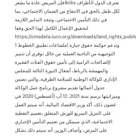
فإن المريض عادة ما يشعر&nbs تعترف الدول الأطراف
لكل طفل بالحق في الانتفاع من الضمان الاجتماعي، بما
في ذلك التأمين الاجتماعي، وتتخذ التدابير اللازمة
لتحقيق الإعمال الكامل لهذا الحق وفقا
https://cmsdata.iucn.org/downloads/land_rights_publi
1 وتدعم حوكمة حقوق حيازة املشاعات تطبيق الخطوط
التوجيهية من الناحية العملية من خالل توفري أن تتميز
اإلصالحات الرامية إلى تأمين حقوق الفئات الفقيرة
والمهمشة بالرباط، أشغال الدورة الثالثة للمجلس
الإداري للوكالة الوطنية للسلامة الطرقية، والتي تضمن
جدول أعمالها تقديم مشروع برنامج عمل الوكالة
وميزانيتها برسم سنة 2021. 12 آب (أغسطس) 2020 في
غضون ذلك، أكد وزير الاقتصاد المالية، أنه سيتم العمل
على التنزيل السريع للورش المتعلق بتعميم التغطية
الاجتماعية، الذي سيمكن من تعميم التأمين الإجباري
على المرض، وأضاف الوزير، أنه سيتم ذلك بشكل