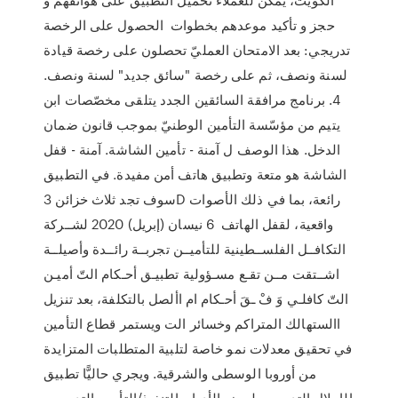
حجز و تأكيد موعدهم بخطوات الحصول على الرخصة
تدريجي: بعد الامتحان العمليّ تحصلون على رخصة قيادة
لسنة ونصف، ثم على رخصة "سائق جديد" لسنة ونصف.
4. برنامج مرافقة السائقين الجدد يتلقى مخصّصات ابن
يتيم من مؤسّسة التأمين الوطنيّ بموجب قانون ضمان
الدخل. هذا الوصف ل آمنة - تأمين الشاشة. آمنة - قفل
الشاشة هو متعة وتطبيق هاتف أمن مفيدة. في التطبيق
سوف تجد ثلاث خزائن 3D رائعة، بما في ذلك الأصوات
واقعية، لقفل الهاتف 6 نيسان (إبريل) 2020 لشــركة
التكافــل الفلســطينية للتأميــن تجربــة رائــدة وأصيلــة
اشــتقت مــن تقـع مسـؤولية تطبيـق أحـكام التّ أميـن
التّ كافلـي وَ فْ ـقَ أحـكام ام األصل بالتكلفة، بعد تنزيل
االستهالك المتراكم وخسائر الت ويستمر قطاع التأمين
في تحقيق معدلات نمو خاصة لتلبية المتطلبات المتزايدة
من أوروبا الوسطى والشرقية. ويجري حاليًّا تطبيق
الإحلال التدريجي لبعض الأدوار التنفيذ/التأمين التدريجي