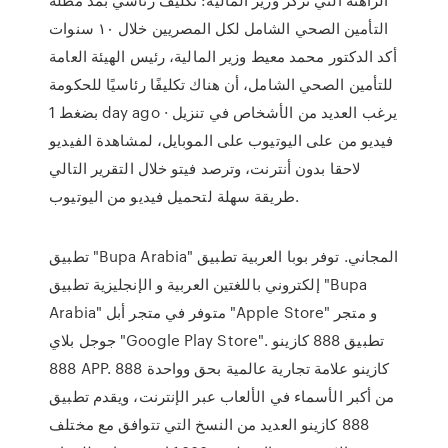
التأمين الصحي الشامل لكل المصريين خلال ١٠ سنوات
أكد الدكتور محمد معيط وزير المالية، رئيس الهيئة العامة
للتأمين الصحي الشامل، أن هناك تكليفًا رئاسيًا للحكومة
بضغط 1 day ago · يرغب العديد من الأشخاص في تنزيل
فيديو من على اليوتيوب على الموبايل، لمشاهدة الفيديو
لاحقا بدون أنترنت، وترصد فيتو خلال التقرير التالي
طريقة سهلة لتحميل فيديو من اليوتيوب.
تطبيق "Bupa Arabia" المجاني. توفر بوبا العربية تطبيق
إلكتروني باللغتين العربية و الإنجليزية تطبيق "Bupa
Arabia" متوفر في متجر أبل "Apple Store" و متجر
جوجل بلاي "Google Play Store". تطبيق 888 كازينو
888 APP. 888 كازينو علامة تجارية عالمية بحق وواحدة
من أكبر الأسماء في الألعاب عبر الإنترنت، ويقدم تطبيق
888 كازينو العديد من النسخ التي تتوافق مع مختلف