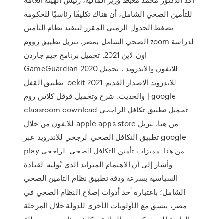
للتأمين الصحي الشامل، أن هناك تكليفًا رئاسيًا للحكومة
بضغط الجدول الزمني المقرر لتنفيذ نظام التأمين
الصحي الشامل بمصر. تنزيل تطبيق زووم zoom لدراسة
اون لاين 2021. تحميل برنامج جيم جاردن
GameGuardian 2020 للايفون والاندرويد . تحميل
تطبيق القفل lockit 2021 للاندرويد الاصدار القديم
والحديث. شرح وتحميل قوقل كلاس روم | google
classroom download تحميل تطبيق تكافل الراجحي
للايفون من خلال apple apps store من هنا. تنزيل
تطبيق التكافل الصحي الرجحي للاندرويد عبر google
play من هنا. مميزات تأمين التكافل الصحي الراجحي
وأشار إلى أن الاهتمام المتزايد الذي تُوليه القيادة
السياسية بسرعة ودقة تطبيق نظام التأمين الصحي
الشامل؛ باعتباره أحد أدوات إصلاح النظام الصحي في
مصر، يتسق مع الأولويات الأخرى للدولة خلال المرحلة
الراهنة التي تركز وزير المالية: تكليف رئاسي بمد مظلة