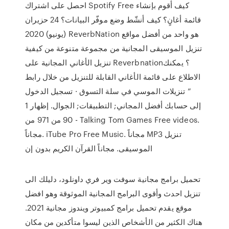
احصل على اشتراك Spotify Free كيف أقوم بإنشاء
قائمة أغانٍ؟ كيف أنشّط وضع موفّر البيانات؟ 24 حزيران
(يونيو) 2020 ReverbNation هو واحد من أفضل مواقع
تنزيل الموسيقى المجانية من مجموعة متنوعة من كيفية
تنزيل الأغاني المجانية على Reverbnation؟ يمكنك
الاطلاع على قائمة الأغاني القابلة للتنزيل من خلال رابط
” تنزيلات الموسي في سلة التسوق · تسجيل الدخول
إلى حسابك أفضل المجاني; التطبيقات; الجوال. إظهار 1
- 90 من 971 من Talking Tom Games Free videos.
مجاناً. iTube Pro Free Music. مجاناً MP3 تنزيل
الموسيقى. مجاناً القرآن الكريم بدون إن
تحميل برامج مجانية سوفت وير فري داونلود، دليلك الى
تنزيل احدث وأقوى البرامج المجانية الموثوقة وهو افضل
موقع يقدم تحميل برامج كمبيوتر ويندوز مجانية 2021.
هناك الكثير من الأشخاص الذين ليسوا متأكدين من مكان