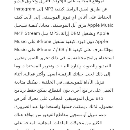
المواقع المجانية على الإنترنت لتنزيل وتحويل فيديو
Instagram إلى MP3 عن طريق لصق الرابط. كيفية
الحفاظ على أغاني اي تيونز الموسيقى إلى الأبد. كيف
مزق أبل الموسيقى مجانا. كيفية تسجيل Apple Music
M4P Stream مثل MP3. إزالة DRM وتشغيل Apple
Music على iPhone دون قيود. كيفية تشغيل Apple
Music على iPhone 7 / 6S / 6 مجانًا تعرف على كيفية
استخدام برامج مختلفة بما في ذلك تحرير الصور وتحرير
الفيديو والصوت وإدارة البيانات وتحرير المستندات وما
إلى ذلك لجعل حياتك الرقمية أسهل وأكثر فعالية. أثناء
تنزيل الأداة للموسيقى في الخلفية ، يمكنك متابعة
العمل على برامج أخرى دون انقطاع. يمكن حفظ برنامج
تنزيل الموسيقى المجاني على محرك أقراص usb
محمول. لذلك ، يمكنك حملها واستخدامها عند الضرورة.
دعم تنزيل أو تسجيل مقاطع الفيديو من مواقع هناك
الكثير من محولات الملفات المجانية المتاحة على