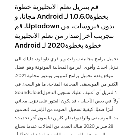
‫قم بنتزيل تعلم الانجليزية خطوة
بخطوة1.0.6.0 لـ Android مجانا، و
بدون فيروسات، من Uptodown. قم
بتجريب آخر إصدار من تعلم الانجليزية
خطوة بخطوة2020 لـ Android
تحميل برامج مجانية سوفت وير فري داونلود، دليلك الى
تنزيل احدث وأقوى البرامج المجانية الموثوقة وهو افضل
موقع يقدم تحميل برامج كمبيوتر ويندوز مجانية 2021.
الكثير من الموسيقى المجانية المتاحة. ما هو السيئ في
SoundCloud؟ لتنزيل أي أغنية ، عليك تسجيل الدخول
أولاً. في بعض الأحيان ، قد يكون العثور على تنزيل مجاني
أمرًا صعبًا. كيفية تسجيل الصوت من الإنترنت (تضمين
بث الموسيقى والراديو) بقلم كارين نيلسون آخر تحديث:
28 فبراير 2020 هناك العديد من الحالات عندما نحتاج
إلى تسجيل الصوت من الإنترنت لتشغيله لاحقًا أو