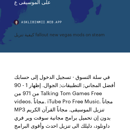
على الموسيقى ع
ASKLIBINMII.WEB.APP
كيفية تنزيل fallout new vegas mods on steam
في سلة التسوق · تسجيل الدخول إلى حسابك
أفضل المجاني; التطبيقات; الجوال. إظهار 1 - 90
من 971 من Talking Tom Games Free
videos. مجاناً. iTube Pro Free Music. مجاناً
MP3 تنزيل الموسيقى. مجاناً القرآن الكريم
بدون إن تحميل برامج مجانية سوفت وير فري
داونلود، دليلك الى تنزيل احدث وأقوى البرامج