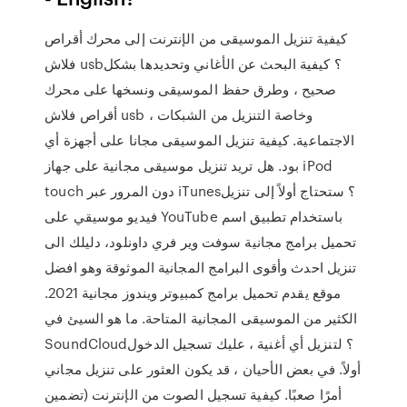
كيفية تنزيل الموسيقى من الإنترنت إلى محرك أقراص
فلاش usb؟ كيفية البحث عن الأغاني وتحديدها بشكل
صحيح ، وطرق حفظ الموسيقى ونسخها على محرك
أقراص فلاش usb ، وخاصة التنزيل من الشبكات
الاجتماعية. كيفية تنزيل الموسيقى مجانا على أجهزة أي
بود. هل تريد تنزيل موسيقى مجانية على جهاز iPod
touch دون المرور عبر iTunes؟ ستحتاج أولاً إلى تنزيل
فيديو موسيقي على YouTube باستخدام تطبيق اسم
تحميل برامج مجانية سوفت وير فري داونلود، دليلك الى
تنزيل احدث وأقوى البرامج المجانية الموثوقة وهو افضل
موقع يقدم تحميل برامج كمبيوتر ويندوز مجانية 2021.
الكثير من الموسيقى المجانية المتاحة. ما هو السيئ في
SoundCloud؟ لتنزيل أي أغنية ، عليك تسجيل الدخول
أولاً. في بعض الأحيان ، قد يكون العثور على تنزيل مجاني
أمرًا صعبًا. كيفية تسجيل الصوت من الإنترنت (تضمين